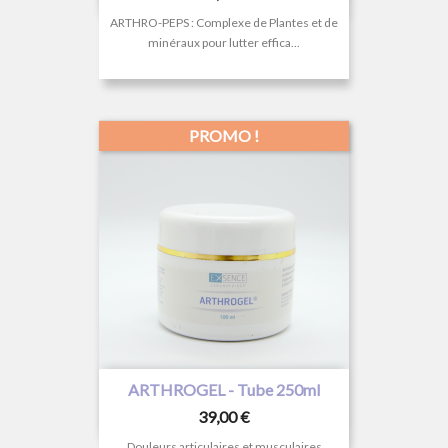
ARTHRO-PEPS : Complexe de Plantes et de
minéraux pour lutter effica...
PROMO !
ARTHROGEL - Tube 250ml
Prix
39,00 €
Douleurs articulaires et musculaires