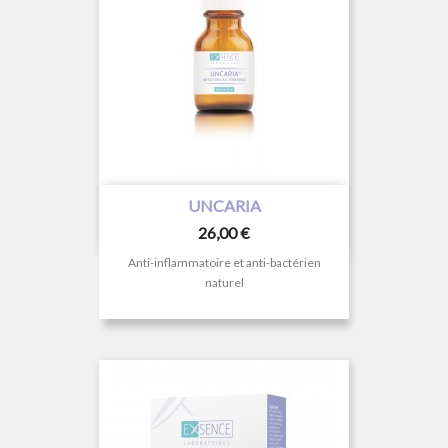
UNCARIA
Prix
26,00 €
Anti-inflammatoire et anti-bactérien
naturel