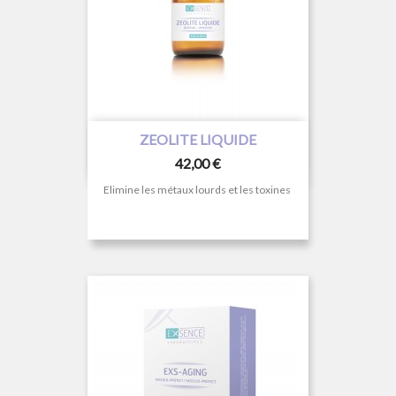
ZEOLITE LIQUIDE
Prix
42,00 €
Elimine les métaux lourds et les toxines