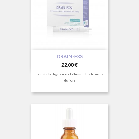
DRAIN-EXS
Prix
22,00 €
Facilite la digestion et élimine les toxines
du foie