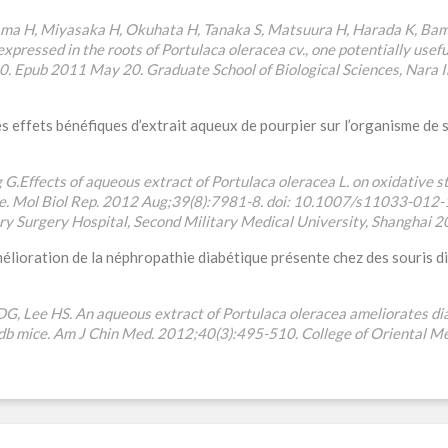
ma H, Miyasaka H, Okuhata H, Tanaka S, Matsuura H, Harada K, Bamba
xpressed in the roots of Portulaca oleracea cv., one potentially usefu
. Epub 2011 May 20. Graduate School of Biological Sciences, Nara In
 effets bénéfiques d’extrait aqueux de pourpier sur l’organisme de 
.Effects of aqueous extract of Portulaca oleracea L. on oxidative st
ice. Mol Biol Rep. 2012 Aug;39(8):7981-8. doi: 10.1007/s11033-01
ry Surgery Hospital, Second Military Medical University, Shanghai 
lioration de la néphropathie diabétique présente chez des souris di
 DG, Lee HS. An aqueous extract of Portulaca oleracea ameliorates d
b/db mice. Am J Chin Med. 2012;40(3):495-510. College of Oriental M