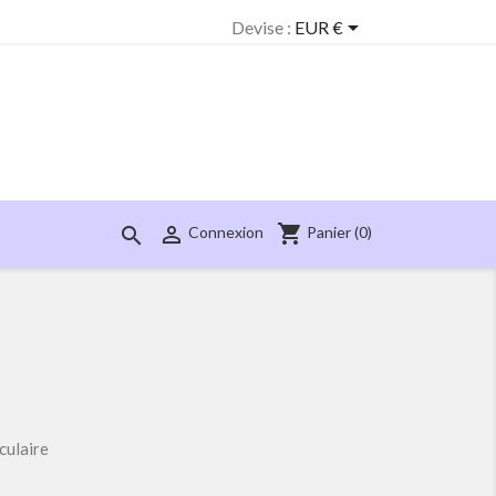

Devise :
EUR €
shopping_cart


Panier
(0)
Connexion
culaire