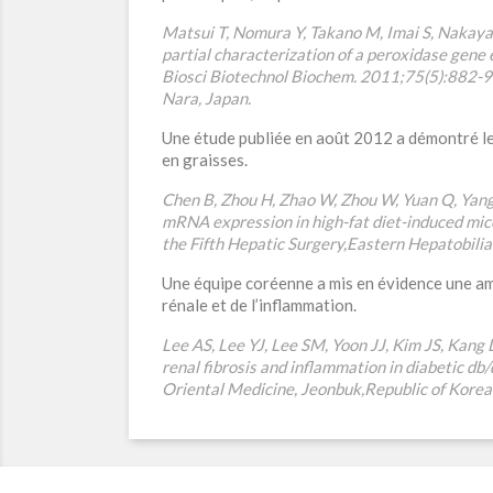
Matsui T, Nomura Y, Takano M, Imai S, Nakaya
partial characterization of a peroxidase gene e
Biosci Biotechnol Biochem. 2011;75(5):882-90
Nara, Japan.
Une étude publiée en août 2012 a démontré les
en graisses.
Chen B, Zhou H, Zhao W, Zhou W, Yuan Q, Yang G
mRNA expression in high-fat diet-induced m
the Fifth Hepatic Surgery,Eastern Hepatobilia
Une équipe coréenne a mis en évidence une amé
rénale et de l’inflammation.
Lee AS, Lee YJ, Lee SM, Yoon JJ, Kim JS, Kang
renal fibrosis and inflammation in diabetic d
Oriental Medicine, Jeonbuk,Republic of Korea