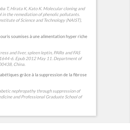
 T, Hirata K, Kato K. Molecular cloning and
l in the remediation of phenolic pollutants.
stitute of Science and Technology (NAIST),
souris soumises à une alimentation hyper riche
ress and liver, spleen leptin, PARα and FAS
2-1644-6. Epub 2012 May 11. Department of
200438, China.
abétiques grâce à la suppression de la fibrose
iabetic nephropathy through suppression of
edicine and Professional Graduate School of