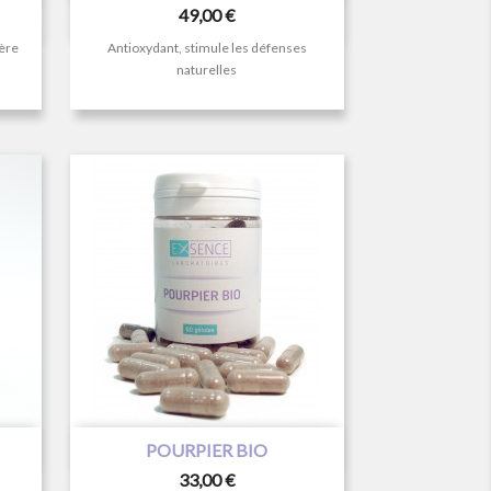
Prix
49,00 €
ière
Antioxydant, stimule les défenses
naturelles

Aperçu rapide
POURPIER BIO
Prix
33,00 €