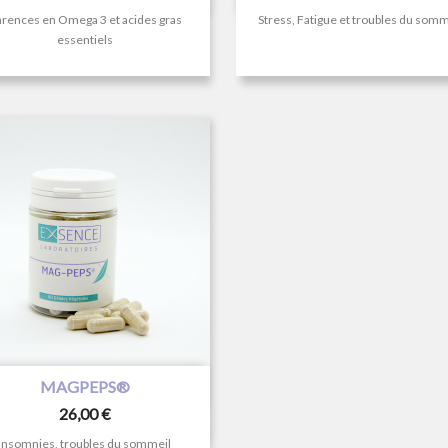
rences en Omega 3 et acides gras
Stress, Fatigue et troubles du somm
essentiels

Aperçu rapide
MAGPEPS®
Prix
26,00 €
Insomnies, troubles du sommeil