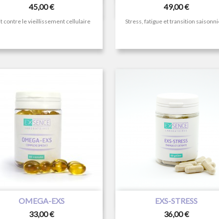
Prix
Prix
45,00 €
49,00 €
t contre le vieillissement cellulaire
Stress, fatigue et transition saisonn


Aperçu rapide
Aperçu rapide
OMEGA-EXS
EXS-STRESS
Prix
Prix
33,00 €
36,00 €