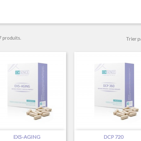
 7 produits.
Trier p


Aperçu rapide
Aperçu rapide
EXS-AGING
DCP 720