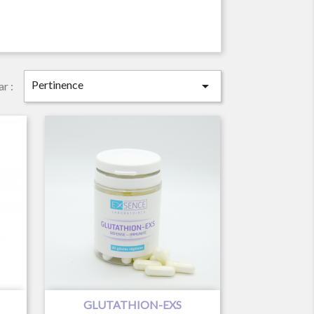
Pertinence

ar :

Aperçu rapide
GLUTATHION-EXS