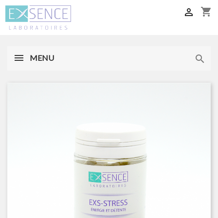
shopping_cart

MENU
