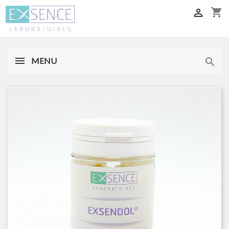
shopping_cart

MENU
