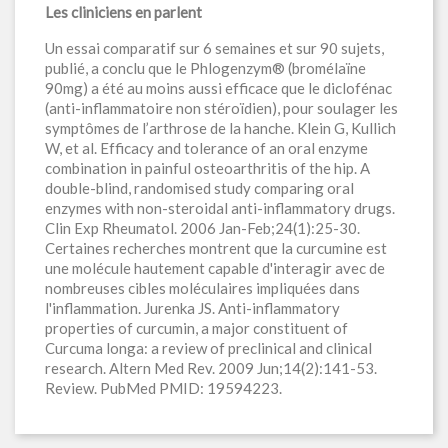
Les cliniciens en parlent
Un essai comparatif sur 6 semaines et sur 90 sujets,
publié, a conclu que le Phlogenzym® (bromélaïne
90mg) a été au moins aussi efficace que le diclofénac
(anti-inflammatoire non stéroïdien), pour soulager les
symptômes de l’arthrose de la hanche. Klein G, Kullich
W, et al. Efficacy and tolerance of an oral enzyme
combination in painful osteoarthritis of the hip. A
double-blind, randomised study comparing oral
enzymes with non-steroidal anti-inflammatory drugs.
Clin Exp Rheumatol. 2006 Jan-Feb;24(1):25-30.
Certaines recherches montrent que la curcumine est
une molécule hautement capable d'interagir avec de
nombreuses cibles moléculaires impliquées dans
l'inflammation. Jurenka JS. Anti-inflammatory
properties of curcumin, a major constituent of
Curcuma longa: a review of preclinical and clinical
research. Altern Med Rev. 2009 Jun;14(2):141-53.
Review. PubMed PMID: 19594223.