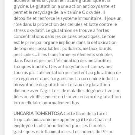
acides aminés la cystéine, l’acide glutamique et la
glycine. Le glutathion a une action antioxydante, et
permet le recyclage de la vitamine C oxydée. Il
détoxifie et renforce le système immunitaire. Il joue un
rôle dans la protection des cellules et lutte contre le
stress oxydatif. Le glutathion se trouve à fortes
concentrations dans les cellules hépatiques. Le foie
est le principal organe impliqué dans la détoxication
de toxines liposolubles : polluants, métaux lourds,
pesticides… il les transforme en éléments solubles
dans l’eau et permet l ‘élimination des métabolites
toxiques inactifs. Des antioxydants et coenzymes
fournis par l’alimentation permettent au glutathion de
se régénérer dans l’organisme. La curcumine induit la
biosynthèse du glutathion. Le taux de glutathion
diminue avec l’âge. Lors de maladies dégénératives ou
liées au vieillissement on trouve un taux de glutathion
intracellulaire anormalement bas.
UNCARIA TOMENTOSA
Cette liane de la forêt
tropicale amazonienne appelée griffe du Chat est
employée traditionnellement pour les troubles
gastriques et inflammatoires. Les indiens du Pérou