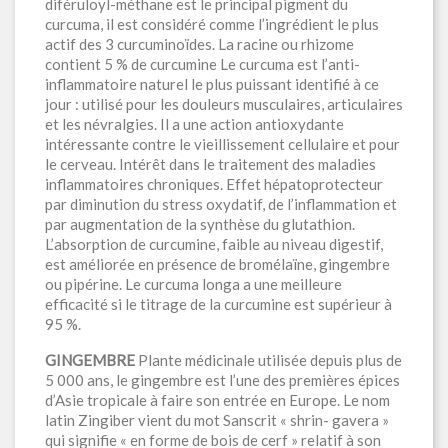
diféruloyl-méthane est le principal pigment du
curcuma, il est considéré comme l’ingrédient le plus
actif des 3 curcuminoïdes. La racine ou rhizome
contient 5 % de curcumine Le curcuma est l’anti-
inflammatoire naturel le plus puissant identifié à ce
jour : utilisé pour les douleurs musculaires, articulaires
et les névralgies. Il a une action antioxydante
intéressante contre le vieillissement cellulaire et pour
le cerveau. Intérêt dans le traitement des maladies
inflammatoires chroniques. Effet hépatoprotecteur
par diminution du stress oxydatif, de l’inflammation et
par augmentation de la synthèse du glutathion.
L’absorption de curcumine, faible au niveau digestif,
est améliorée en présence de bromélaïne, gingembre
ou pipérine. Le curcuma longa a une meilleure
efficacité si le titrage de la curcumine est supérieur à
95 %.
GINGEMBRE
Plante médicinale utilisée depuis plus de
5 000 ans, le gingembre est l’une des premières épices
d’Asie tropicale à faire son entrée en Europe. Le nom
latin Zingiber vient du mot Sanscrit « shrin- gavera »
qui signifie « en forme de bois de cerf » relatif à son