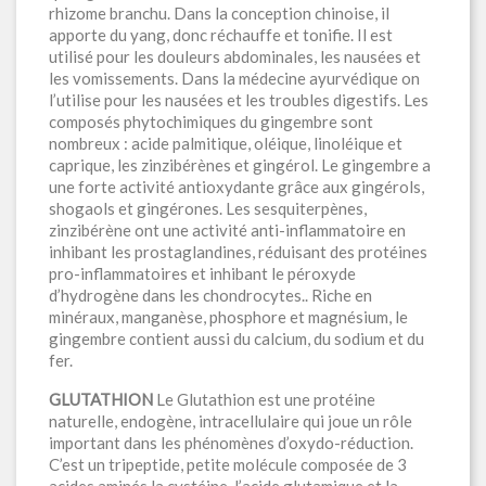
rhizome branchu. Dans la conception chinoise, il
apporte du yang, donc réchauffe et tonifie. Il est
utilisé pour les douleurs abdominales, les nausées et
les vomissements. Dans la médecine ayurvédique on
l’utilise pour les nausées et les troubles digestifs. Les
composés phytochimiques du gingembre sont
nombreux : acide palmitique, oléique, linoléique et
caprique, les zinzibérènes et gingérol. Le gingembre a
une forte activité antioxydante grâce aux gingérols,
shogaols et gingérones. Les sesquiterpènes,
zinzibérène ont une activité anti-inflammatoire en
inhibant les prostaglandines, réduisant des protéines
pro-inflammatoires et inhibant le péroxyde
d’hydrogène dans les chondrocytes.. Riche en
minéraux, manganèse, phosphore et magnésium, le
gingembre contient aussi du calcium, du sodium et du
fer.
GLUTATHION
Le Glutathion est une protéine
naturelle, endogène, intracellulaire qui joue un rôle
important dans les phénomènes d’oxydo-réduction.
C’est un tripeptide, petite molécule composée de 3