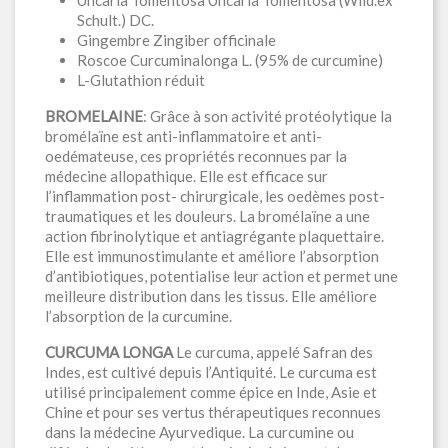
Uncaria Tomentosa Uncaria Tomentosa (Wild.ex
Schult.) DC.
Gingembre Zingiber officinale
Roscoe Curcuminalonga L. (95% de curcumine)
L-Glutathion réduit
BROMELAINE
: Grâce à son activité protéolytique la
bromélaïne est anti-inflammatoire et anti-
oedémateuse, ces propriétés reconnues par la
médecine allopathique. Elle est efficace sur
l’inflammation post- chirurgicale, les oedèmes post-
traumatiques et les douleurs. La bromélaïne a une
action fibrinolytique et antiagrégante plaquettaire.
Elle est immunostimulante et améliore l’absorption
d’antibiotiques, potentialise leur action et permet une
meilleure distribution dans les tissus. Elle améliore
l’absorption de la curcumine.
CURCUMA LONGA
Le curcuma, appelé Safran des
Indes, est cultivé depuis l’Antiquité. Le curcuma est
utilisé principalement comme épice en Inde, Asie et
Chine et pour ses vertus thérapeutiques reconnues
dans la médecine Ayurvedique. La curcumine ou