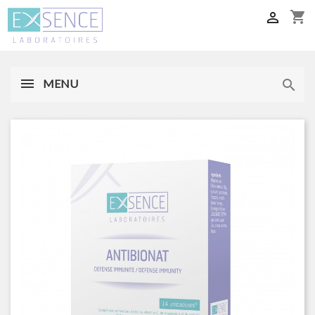
shopping_cart

MENU
