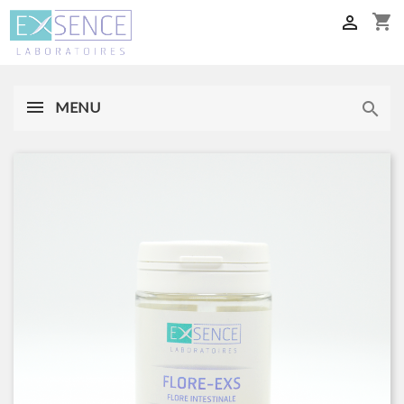
shopping_cart

MENU
