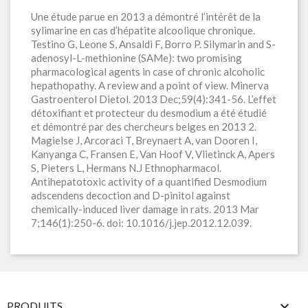
Une étude parue en 2013 a démontré l’intérêt de la
sylimarine en cas d’hépatite alcoolique chronique.
Testino G, Leone S, Ansaldi F, Borro P. Silymarin and S-
adenosyl-L-methionine (SAMe): two promising
pharmacological agents in case of chronic alcoholic
hepathopathy. A review and a point of view. Minerva
Gastroenterol Dietol. 2013 Dec;59(4):341-56. L’effet
détoxifiant et protecteur du desmodium a été étudié
et démontré par des chercheurs belges en 2013 2.
Magielse J, Arcoraci T, Breynaert A, van Dooren I,
Kanyanga C, Fransen E, Van Hoof V, Vlietinck A, Apers
S, Pieters L, Hermans N.J Ethnopharmacol.
Antihepatotoxic activity of a quantified Desmodium
adscendens decoction and D-pinitol against
chemically-induced liver damage in rats. 2013 Mar
7;146(1):250-6. doi: 10.1016/j.jep.2012.12.039.

PRODUITS