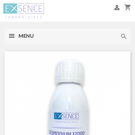
shopping_cart

MENU
